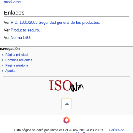
productos
.
Enlaces
Ver
R.D. 1801/2003 Seguridad general de los productos
.
Ver
Producto seguro
.
Ver
Norma ISO
.
M
acciones de página
herramientas personales
navegación
página
acceder
Página principal
e
discusión
Cambios recientes
n
leer
Página aleatoria
ú
ver
Ayuda
d
código
fuente
e
historial
n
a
herramientas
v
Lo
e
que
enlaza
g
navegación
aquí
a
Página
Cambios
principal
c
relacionados
Esta página se editó por última vez el 26 nov 2016 a las 20:33.
Política de
Cambios