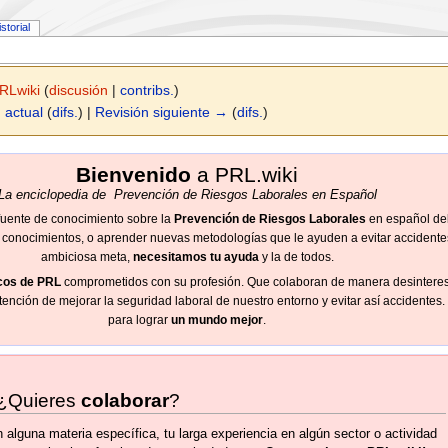
istorial
RLwiki
(
discusión
|
contribs.
)
 actual
(
difs.
) |
Revisión siguiente →
(
difs.
)
Bienvenido
a PRL.wiki
La enciclopedia de Prevención de Riesgos Laborales en Español
 fuente de conocimiento sobre la
Prevención de Riesgos Laborales
en español del
conocimientos, o aprender nuevas metodologías que le ayuden a evitar accidentes
ambiciosa meta,
necesitamos tu ayuda
y la de todos.
cos de PRL
comprometidos con su profesión. Que colaboran de manera desintere
ntención de mejorar la seguridad laboral de nuestro entorno y evitar así accidentes.
para lograr
un mundo mejor
.
¿Quieres
colaborar
?
 alguna materia específica, tu larga experiencia en algún sector o actividad