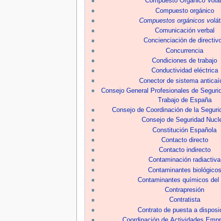
Compuesto Orgánico Volát
Compuesto orgánico
Compuestos orgánicos volát
Comunicación verbal
Concienciación de directiv
Concurrencia
Condiciones de trabajo
Conductividad eléctrica
Conector de sistema anticaí
Consejo General Profesionales de Segurid
Trabajo de España
Consejo de Coordinación de la Segurid
Consejo de Seguridad Nucl
Constitución Española
Contacto directo
Contacto indirecto
Contaminación radiactiva
Contaminantes biológico
Contaminantes químicos del 
Contrapresión
Contratista
Contrato de puesta a disposi
Coordinación de Actividades Empr