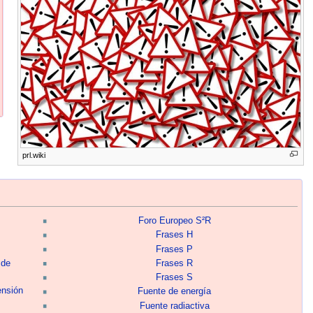
prl.wiki
Foro Europeo S²R
Frases H
Frases P
 de
Frases R
Frases S
ensión
Fuente de energía
Fuente radiactiva