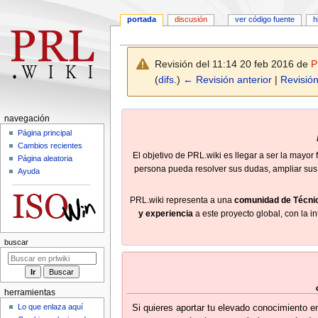
portada
discusión
ver código fuente
h
Página principal
Revisión del 11:14 20 feb 2016 de
P
(
difs.
)
← Revisión anterior
|
Revisión
Ir
Ir
M
navegación
a
a
e
Página principal
la
la
Cambios recientes
n
navegación
búsqueda
El objetivo de PRL.wiki es llegar a ser la mayor
Página aleatoria
ú
persona pueda resolver sus dudas, ampliar sus 
Ayuda
d
e
PRL.wiki representa a una
comunidad de Técni
n
y experiencia
a este proyecto global, con la i
a
v
buscar
e
g
a
herramientas
c
Lo que enlaza aquí
Si quieres aportar tu elevado conocimiento en