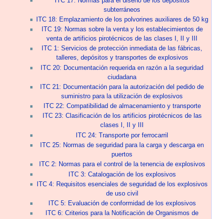
ITC 17: Normas para el diseño de los depósitos
subterráneos
ITC 18: Emplazamiento de los polvorines auxiliares de 50 kg
ITC 19: Normas sobre la venta y los establecimientos de
venta de artificios pirotécnicos de las clases I, II y III
ITC 1: Servicios de protección inmediata de las fábricas,
talleres, depósitos y transportes de explosivos
ITC 20: Documentación requerida en razón a la seguridad
ciudadana
ITC 21: Documentación para la autorización del pedido de
suministro para la utilización de explosivos
ITC 22: Compatibilidad de almacenamiento y transporte
ITC 23: Clasificación de los artificios pirotécnicos de las
clases I, II y III
ITC 24: Transporte por ferrocarril
ITC 25: Normas de seguridad para la carga y descarga en
puertos
ITC 2: Normas para el control de la tenencia de explosivos
ITC 3: Catalogación de los explosivos
ITC 4: Requisitos esenciales de seguridad de los explosivos
de uso civil
ITC 5: Evaluación de conformidad de los explosivos
ITC 6: Criterios para la Notificación de Organismos de