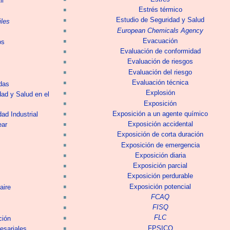
il
Estrés térmico
Estudio de Seguridad y Salud
iles
European Chemicals Agency
Evacuación
os
Evaluación de conformidad
Evaluación de riesgos
Evaluación del riesgo
Evaluación técnica
das
Explosión
ad y Salud en el
Exposición
Exposición a un agente químico
ad Industrial
Exposición accidental
ear
Exposición de corta duración
Exposición de emergencia
Exposición diaria
Exposición parcial
Exposición perdurable
s
Exposición potencial
aire
FCAQ
FISQ
FLC
ción
FPSICO
esariales