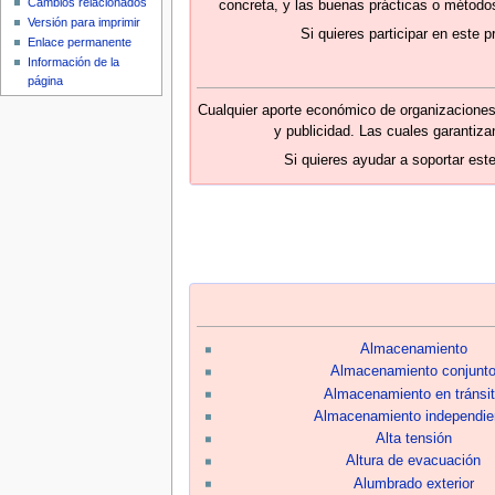
Cambios relacionados
i
concreta, y las buenas prácticas o método
Versión para imprimir
ó
Si quieres participar en este
Enlace permanente
n
Información de la
página
Cualquier aporte económico de organizaciones 
y publicidad. Las cuales garantizan
Si quieres ayudar a soportar es
Almacenamiento
Almacenamiento conjunt
Almacenamiento en tránsi
Almacenamiento independie
Alta tensión
Altura de evacuación
Alumbrado exterior