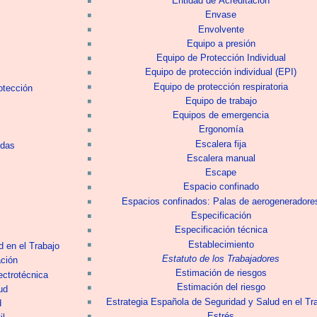
Entidad de Acreditación
Envase
Envolvente
Equipo a presión
Equipo de Protección Individual
Equipo de protección individual (EPI)
Equipo de protección respiratoria
otección
Equipo de trabajo
Equipos de emergencia
Ergonomía
Escalera fija
ídas
Escalera manual
Escape
Espacio confinado
Espacios confinados: Palas de aerogeneradore
Especificación
Especificación técnica
Establecimiento
 en el Trabajo
Estatuto de los Trabajadores
ción
Estimación de riesgos
ectrotécnica
Estimación del riesgo
ud
Estrategia Española de Seguridad y Salud en el Tr
d
Estrés