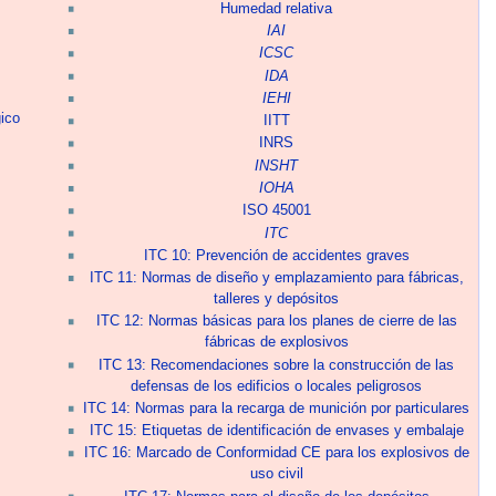
Humedad relativa
IAI
ICSC
IDA
IEHI
ico
IITT
INRS
INSHT
IOHA
ISO 45001
ITC
ITC 10: Prevención de accidentes graves
ITC 11: Normas de diseño y emplazamiento para fábricas,
talleres y depósitos
ITC 12: Normas básicas para los planes de cierre de las
fábricas de explosivos
ITC 13: Recomendaciones sobre la construcción de las
defensas de los edificios o locales peligrosos
ITC 14: Normas para la recarga de munición por particulares
ITC 15: Etiquetas de identificación de envases y embalaje
ITC 16: Marcado de Conformidad CE para los explosivos de
uso civil