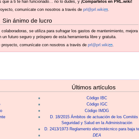
s que a ti te han funcionado… no lo dudes, y
¡Compartelos en PRL.wiki!
 proyecto, comunícate con nosotros a través de
prl@prl.wiki
.
Sin ánimo de lucro
colaboradoras, se utiliza para sufragar los gastos de mantenimiento, mejora
 un futuro seguro y próspero de esta herramienta libre y gratuita.
te proyecto, comunícate con nosotros a través de
prl@prl.wiki
.
Últimos artículos
Código IBC
o
Código IGC
to
Código IMDG
nte
D. 18/2015 Ámbitos de actuación de los Comités
Seguridad y Salud en la Administración
D. 2413/1973 Reglamento electrotécnico para baja t
DEA