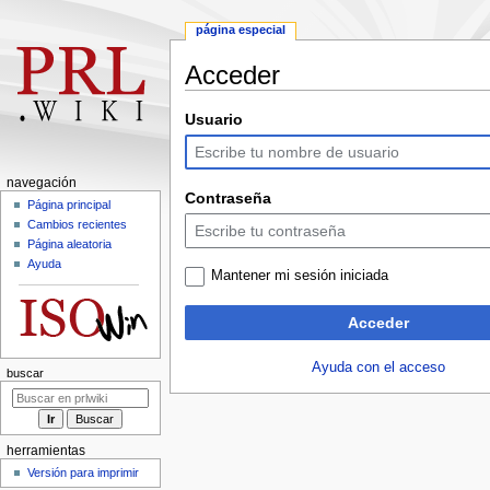
página especial
Acceder
Ir
Ir
Usuario
a
a
la
la
navegación
búsqueda
M
navegación
Contraseña
e
Página principal
Cambios recientes
n
Página aleatoria
ú
Ayuda
Mantener mi sesión iniciada
d
e
Acceder
n
a
Ayuda con el acceso
v
buscar
e
g
a
herramientas
c
Versión para imprimir