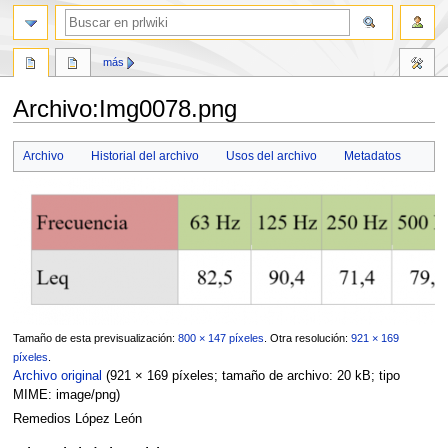
buscar
más
Archivo
:
Img0078.png
Ir
Ir
Archivo
Historial del archivo
Usos del archivo
Metadatos
a
a
la
la
navegación
búsqueda
Tamaño de esta previsualización:
800 × 147 píxeles
.
Otra resolución:
921 × 169
píxeles
.
Archivo original
(921 × 169 píxeles; tamaño de archivo: 20 kB; tipo
MIME:
image/png
)
Remedios López León