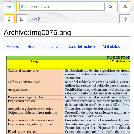
buscar
más
Archivo
:
Img0076.png
Ir
Ir
Archivo
Historial del archivo
Usos del archivo
Metadatos
a
a
la
la
navegación
búsqueda