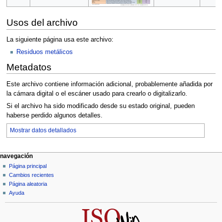
Usos del archivo
La siguiente página usa este archivo:
Residuos metálicos
Metadatos
Este archivo contiene información adicional, probablemente añadida por
la cámara digital o el escáner usado para crearlo o digitalizarlo.
Si el archivo ha sido modificado desde su estado original, pueden
haberse perdido algunos detalles.
Mostrar datos detallados
M
acciones de página
herramientas personales
navegación
archivo
acceder
Página principal
e
discusión
Cambios recientes
n
leer
Página aleatoria
ú
ver
Ayuda
d
código
fuente
e
historial