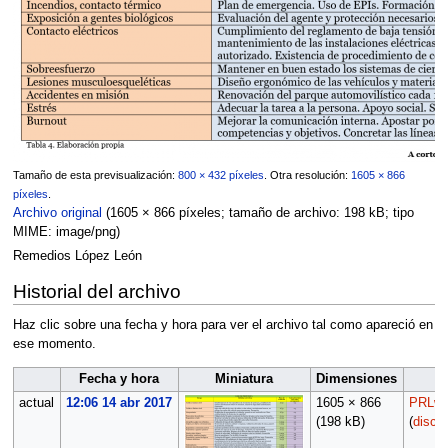
Tamaño de esta previsualización:
800 × 432 píxeles
.
Otra resolución:
1605 × 866
píxeles
.
Archivo original
(1605 × 866 píxeles; tamaño de archivo: 198 kB; tipo
MIME:
image/png
)
Remedios López León
Historial del archivo
Haz clic sobre una fecha y hora para ver el archivo tal como apareció en
ese momento.
Fecha y hora
Miniatura
Dimensiones
actual
12:06 14 abr 2017
1605 × 866
PRLwi
(198 kB)
(
discu