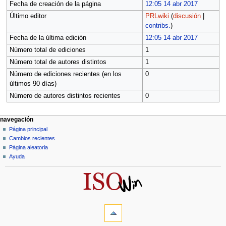
Fecha de creación de la página
12:05 14 abr 2017
Último editor
PRLwiki
(
discusión
|
contribs.
)
Fecha de la última edición
12:05 14 abr 2017
Número total de ediciones
1
Número total de autores distintos
1
Número de ediciones recientes (en los
0
últimos 90 días)
Número de autores distintos recientes
0
M
acciones de página
herramientas personales
navegación
archivo
acceder
Página principal
e
discusión
Cambios recientes
n
leer
Página aleatoria
ú
ver
Ayuda
d
código
fuente
e
historial
n
a
herramientas
v
Lo
e
que