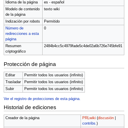
Idioma de la página
es - español
Modelo de contenido
texto wiki
de la página
Indización por robots
Permitido
Número de
0
redirecciones a esta
página
Resumen
2484b4cc5c4979fade5c4de02a6b726e745bfe91
criptográfico
Protección de página
Editar
Permitir todos los usuarios (infinito)
Trasladar
Permitir todos los usuarios (infinito)
Subir
Permitir todos los usuarios (infinito)
Ver el registro de protecciones de esta página.
Historial de ediciones
Creador de la página
PRLwiki
(
discusión
|
contribs.
)