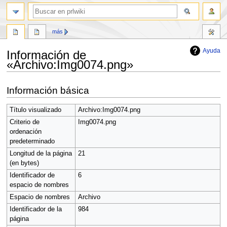
buscar
más
Ayuda
Información de
«Archivo:Img0074.png»
Ir
Ir
Información básica
a
a
la
la
Título visualizado
Archivo:Img0074.png
navegación
búsqueda
Criterio de
Img0074.png
ordenación
predeterminado
Longitud de la página
21
(en bytes)
Identificador de
6
espacio de nombres
Espacio de nombres
Archivo
Identificador de la
984
página