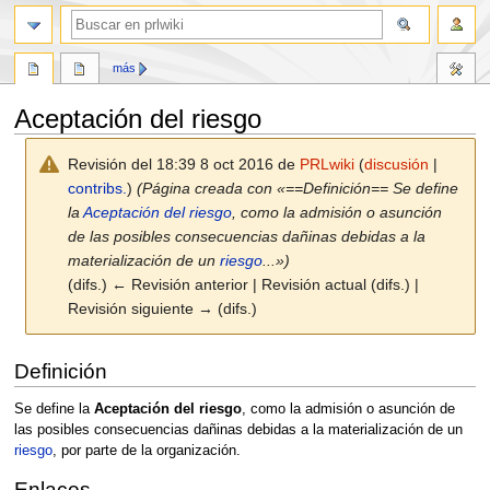
buscar
más
Aceptación del riesgo
Revisión del 18:39 8 oct 2016 de
PRLwiki
(
discusión
|
contribs.
)
(Página creada con «==Definición== Se define
la
Aceptación del riesgo
, como la admisión o asunción
de las posibles consecuencias dañinas debidas a la
materialización de un
riesgo
...»)
(difs.) ← Revisión anterior | Revisión actual (difs.) |
Revisión siguiente → (difs.)
Ir
Ir
Definición
a
a
la
la
Se define la
Aceptación del riesgo
, como la admisión o asunción de
navegación
búsqueda
las posibles consecuencias dañinas debidas a la materialización de un
riesgo
, por parte de la organización.
Enlaces