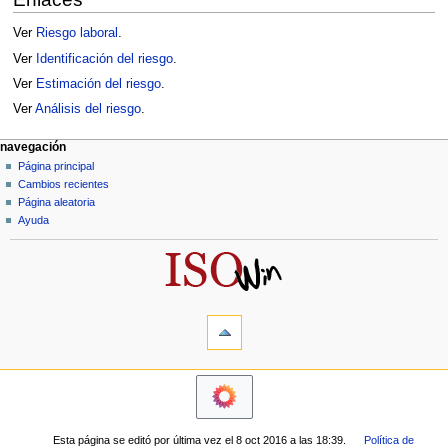
Ver
Riesgo laboral
.
Ver
Identificación del riesgo
.
Ver
Estimación del riesgo
.
Ver
Análisis del riesgo
.
M
acciones de página
herramientas personales
navegación
página
acceder
Página principal
e
discusión
Cambios recientes
n
leer
Página aleatoria
ú
ver
Ayuda
d
código
fuente
e
historial
n
a
herramientas
v
Lo
e
que
enlaza
g
navegación
aquí
a
Página
Cambios
principal
c
relacionados
Cambios
i
Versión
Esta página se editó por última vez el 8 oct 2016 a las 18:39.
Política de
recientes